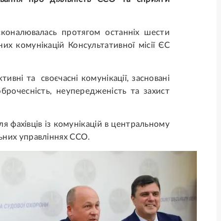
сконалювалась протягом останніх шести
чних комунікацій Консультативної місії ЄС
тивні та своєчасні комунікації, засновані
оброчесність, неупередженість та захист
ля фахівців із комунікацій в центральному
льних управліннях ССО.