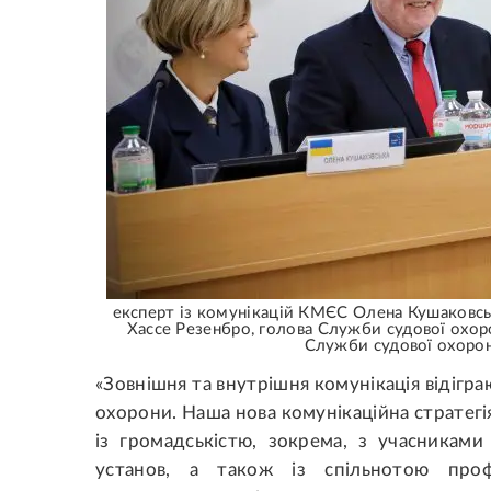
експерт із комунікацій КМЄС Олена Кушаковськ
Хассе Резенбро, голова Служби судової охор
Служби судової охорон
«Зовнішня та внутрішня комунікація відігр
охорони. Наша нова комунікаційна стратегі
із громадськістю, зокрема, з учасниками
установ, а також із спільнотою профе