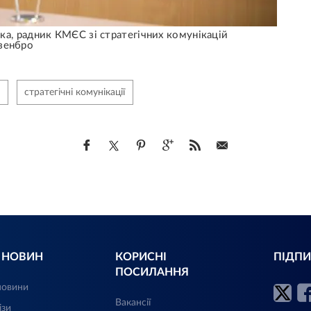
а, радник КМЄС зі стратегічних комунікацій
зенбро
стратегічні комунікації
Л НОВИН
КОРИСНІ
ПІДПИ
ПОСИЛАННЯ
новини
Вакансії
ізи