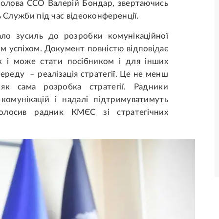
 голова ССО Валерій Бондар, звертаючись
ь Служби під час відеоконференції.
ло зусиль до розробки комунікаційної
цим успіхом. Документ повністю відповідає
к і може стати посібником і для інших
переду – реалізація стратегії. Це не менш
як сама розробка стратегії. Радники
х комунікацій і надалі підтримуватимуть
голосив радник КМЄС зі стратегічних