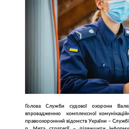
Голова Служби судової охорони Вал
впровадженню комплексної комунікацій
правоохоронний відомств України – Службі
р.
Мета стратегії – підвищити інформу