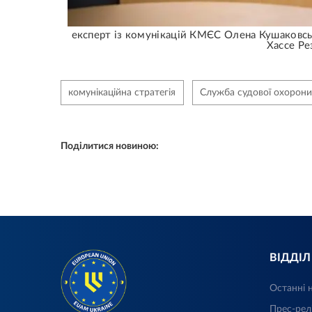
експерт із комунікацій КМЄС Олена Кушаковськ
Хассе Ре
комунікаційна стратегія
Служба судової охорони
Поділитися новиною:
ВІДДІ
Останні 
Прес-рел