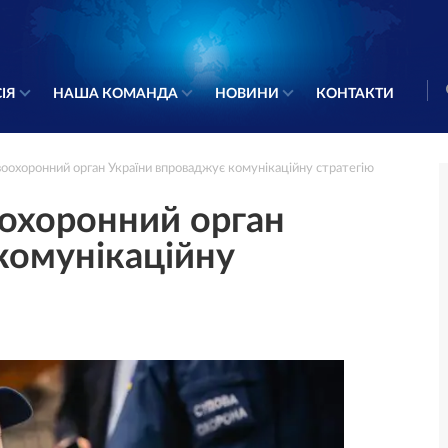
ІЯ
НАША КОМАНДА
НОВИНИ
КОНТАКТИ
охоронний орган України впроваджує комунікаційну стратегію
охоронний орган
комунікаційну