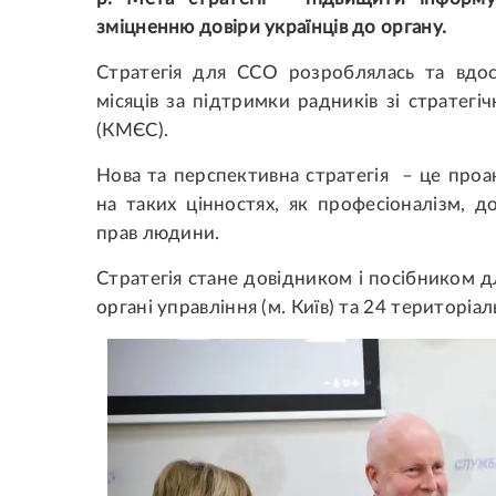
зміцненню довіри українців до органу.
Стратегія для ССО розроблялась та вдо
місяців за підтримки радників зі стратегі
(КМЄС).
Нова та перспективна стратегія – це проак
на таких цінностях, як професіоналізм, д
прав людини.
Стратегія стане довідником і посібником д
органі управління (м. Київ) та 24 територіа