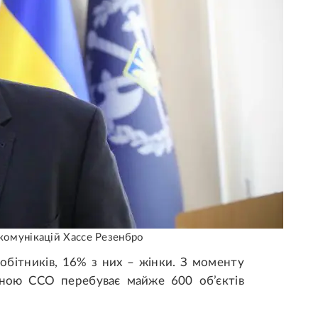
комунікацій Хассе Резенбро
обітників, 16% з них – жінки. З моменту
оною ССО перебуває майже 600 об’єктів