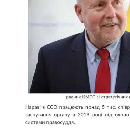
радник КМЄС зі стратегічних 
Наразі в ССО працюють понад 5 тис. співр
заснування органу в 2019 році під охор
системи правосуддя.