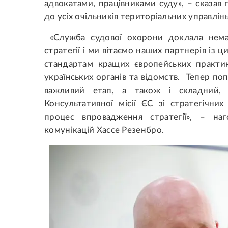
адвокатами, працівниками суду», – сказав
до усіх очільників територіальних управлін
«Служба судової охорони доклала нема
стратегії і ми вітаємо наших партнерів із 
стандартам кращих європейських практи
українських органів та відомств. Тепер по
важливий етап, а також і складний, 
Консультативної місії ЄС зі стратегічни
процес впровадження стратегії», – на
комунікацій Хассе Резенбро.