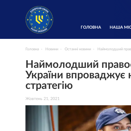
ГОЛОВНА
НАША МІС
Головна
Новини
Останні новини
Наймолодший право
Наймолодший право
України впроваджує 
стратегію
Жовтень 21, 2021