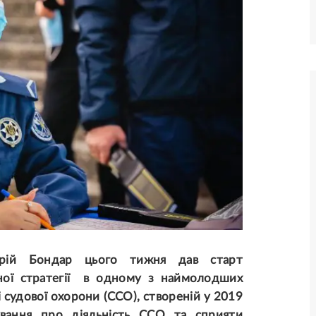
ерій Бондар цього тижня дав старт
ної стратегії в одному з наймолодших
 судової охорони (ССО), створеній у 2019
вання про діяльність ССО та сприяти