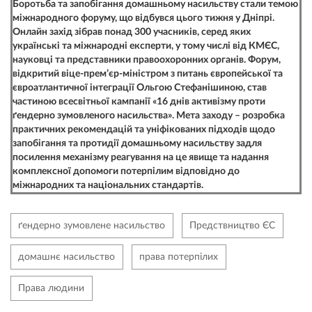
Боротьба та запобігання домашньому насильству стали темою
міжнародного форуму, що відбувся цього тижня у Дніпрі.
Онлайн захід зібрав понад 300 учасників, серед яких
українські та міжнародні експерти, у тому числі від КМЄС,
науковці та представники правоохоронних органів. Форум,
відкритий віце-прем’єр-міністром з питань європейської та
євроатлантичної інтеграції Ольгою Стефанішиною, став
частиною всесвітньої кампанії «16 днів активізму проти
ґендерно зумовленого насильства». Мета заходу – розробка
практичних рекомендацій та уніфікованих підходів щодо
запобігання та протидії домашньому насильству задля
посилення механізму реагування на це явище та надання
комплексної допомоги потерпілим відповідно до
міжнародних та національних стандартів.
ґендерно зумовлене насильство
Предствництво ЄС
домашнє насильство
права потерпілих
Права людини