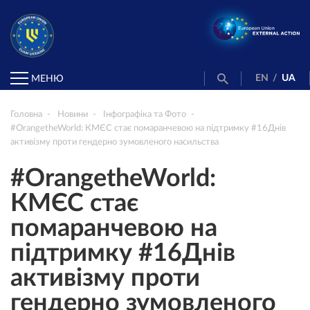
EN
/
UA
МЕНЮ
Головна
Новини
Інфографіка та Фото
#OrangetheWorld: КМЄС стає помаранчевою на підтримку #16Днів
активізму проти гендерно зумовленого насильства
#OrangetheWorld:
КМЄС стає
помаранчевою на
підтримку #16Днів
активізму проти
гендерно зумовленого