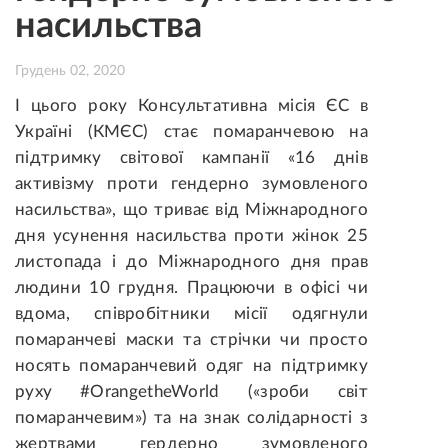
насильства
Грудень 02, 2020
І цього року Консультативна місія ЄС в
Україні (КМЄС) стає помаранчевою на
підтримку світової кампанії «16 днів
активізму проти гендерно зумовленого
насильства»
, що триває від Міжнародного
дня усунення насильства проти жінок 25
листопада і до Міжнародного дня прав
людини 10 грудня. Працюючи в офісі чи
вдома, співробітники місії одягнули
помаранчеві маски та стрічки чи просто
носять помаранчевий одяг на підтримку
руху #OrangetheWorld («зроби світ
помаранчевим») та на знак солідарності з
жертвами гердерно зумовленого