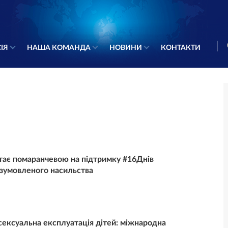
ІЯ
НАША КОМАНДА
НОВИНИ
КОНТАКТИ
тає помаранчевою на підтримку #16Днів
 зумовленого насильства
сексуальна експлуатація дітей: міжнародна