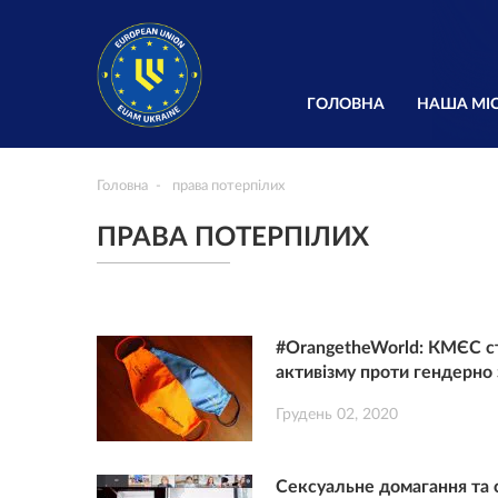
ГОЛОВНА
НАША МІС
Головна
права потерпілих
ПРАВА ПОТЕРПІЛИХ
#OrangetheWorld: КМЄС с
активізму проти гендерно
Грудень 02, 2020
Сексуальне домагання та 