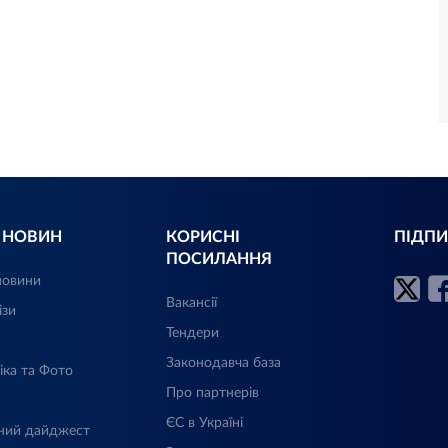
Л НОВИН
КОРИСНІ
ПІДПИ
ПОСИЛАННЯ
новини
Вакансії
ізи
Тендери
Законодавча база
іка та Фото
Про партнерів
ЄС в Україні
ний дайджест