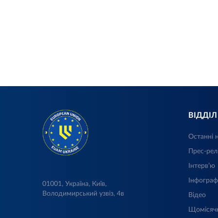
ВІДДІ
Останні 
Прес-рел
Інтерв’ю
Інфограф
01001, Україна, Київ,
Володимирський узвіз, 4в
Відео
Щомісяч