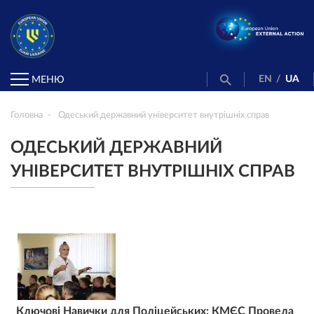
EN
/
UA
МЕНЮ
Головна
Одеський державний університет внутрішніх справ
ОДЕСЬКИЙ ДЕРЖАВНИЙ
УНІВЕРСИТЕТ ВНУТРІШНІХ СПРАВ
Ключові Навички для Поліцейських: КМЄС Провела