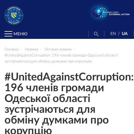
EN
/
UA
МЕНЮ
Головна
Новини
Останні новини
#UnitedAgainstCorruption: 196 членів громади Одеської області
зустрічаються для обміну думками про корупцію
#UnitedAgainstCorruption:
196 членів громади
Одеської області
зустрічаються для
обміну думками про
корупцію