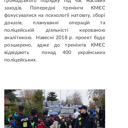
громадського порядку під час масових
заходів. Попередні тренінги КМЄС
фокусувалися на психології натовпу, зборі
доказів, плануванні операцій та
поліцейській діяльністі керованою
аналітикою. Навесні 2018 р. проект буде
розширено, адже до тренінгів КМЄС
відвідають понад 400 українських
поліцейських.