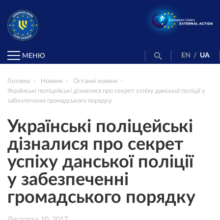
EN
/
UA
МЕНЮ
Головна
Новини
Останні новини
Українські поліцейські дізналися про секрет успіху данської поліції у
забезпеченні громадського порядку
Українські поліцейські
дізналися про секрет
успіху данської поліції
у забезпеченні
громадського порядку
Листопад 10, 2017