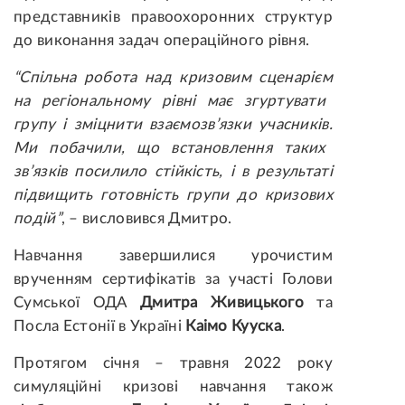
представників правоохоронних структур
до виконання задач операційного рівня.
“
Спільна р
обота над кризовим сценарієм
на регіональному рівні
має згуртувати
групу
і зміцнити взаємозв’язки учасників
.
Ми побачили, що встановлення таких
зв’язків посилило стійкість, і в результаті
підвищить готовність групи до кризових
подій
”
, – висловився Дмитро.
Навчання завершилися урочистим
врученням сертифікатів за участі Голови
Сумської ОДА
Дмитра Живицького
та
Посла Естонії в Україні
Каімо Кууска
.
Протягом січня – травня 2022 року
симуляційні кризові навчання також