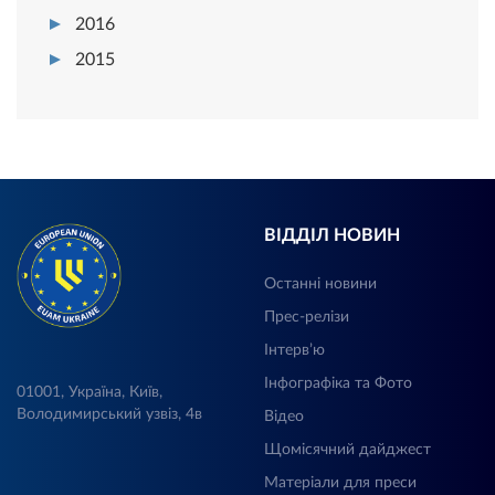
2016
2015
ВІДДІЛ НОВИН
Останні новини
Прес-релізи
Інтерв’ю
Інфографіка та Фото
01001, Україна, Київ,
Володимирський узвіз, 4в
Відео
Щомісячний дайджест
Матеріали для преси