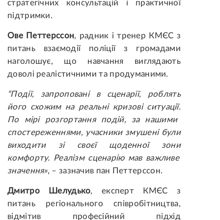
стратегічних консультацій і практичної
підтримки.
Ове Петтерссон
, радник і тренер КМЄС з
питань взаємодії поліції з громадами
наголошує, що навчання виглядають
доволі реалістичними та продуманими.
“
П
оді
ї, запроповані в сценарії,
роблять
його
схож
им
на реальні кризові ситуації.
По мірі розгортання подій, за нашими
спостереженнями, у
часники
змушені були
виходити
зі
своєї щоденної
зон
и
комфорту
.
Реалізм сценарію мав важливе
значення»
, – зазначив пан Петтерссон.
Дмитро Шелудько
, експерт КМЄС з
питань регіонального співробітництва,
відмітив професійний підхід