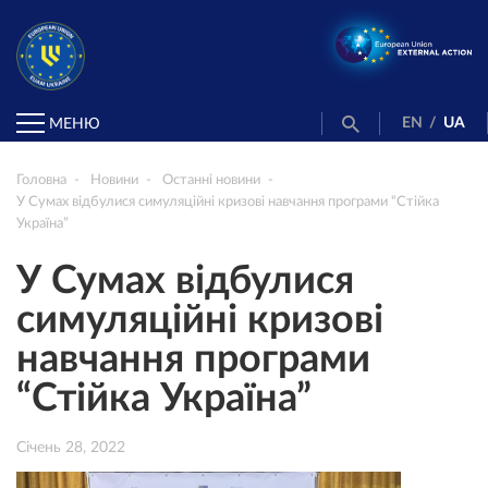
EN
/
UA
МЕНЮ
Головна
Новини
Останні новини
У Сумах відбулися симуляційні кризові навчання програми “Стійка
Україна”
У Сумах відбулися
симуляційні кризові
навчання програми
“Стійка Україна”
Січень 28, 2022