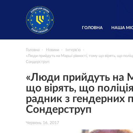
ГОЛОВНА
НАША МІС
Головна
Новини
Інтерв’ю
«Люди прийдуть на Марші рівності, тому що вірять, що поліц
Сондерструп
«Люди прийдуть на М
що вірять, що поліція
радник з гендерних
Сондерструп
Червень 16, 2017