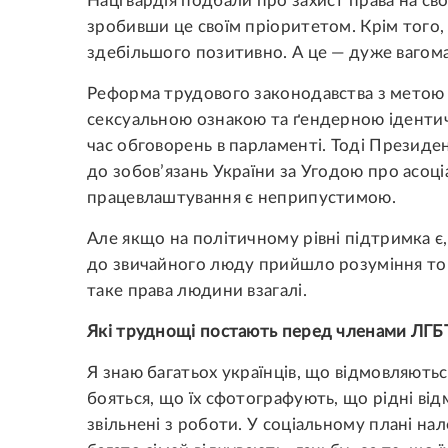
Нацгвардія подбали про захист права на св
зробивши це своїм пріоритетом. Крім того,
здебільшого позитивно. А це — дуже вагома
Реформа трудового законодавства з метою
сексуальною ознакою та ґендерною ідентичн
час обговорень в парламенті. Тоді Президе
до зобов’язань України за Угодою про асоціа
працевлаштування є неприпустимою.
Але якщо на політичному рівні підтримка є
до звичайного люду прийшло розуміння то
таке права людини взагалі.
Які труднощі постають перед членами ЛГБТ-
Я знаю багатьох українців, що відмовляютьс
бояться, що їх сфотографують, що рідні від
звільнені з роботи. У соціальному плані на