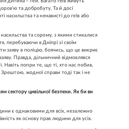
хня дитина – гей. Багато геїв живуть
ров’ю та добробуту. Та й досі
ті насильства та ненависті до геїв або
насильства та сорому, з якими стикалися
тя, перебуваючи в Дніпрі зі своїм
и заяву в поліцію, боячись, що це викриє
 заяву. Правда, дільничний відмовлявся
. Навіть попри те, що ті, хто нас побив,
. Зрештою, жодної справи тоді так і не
 сектору цивільної безпеки. Як би ви
дини є однаковими для всіх, незалежно
івність як основу прав людини для усіх.