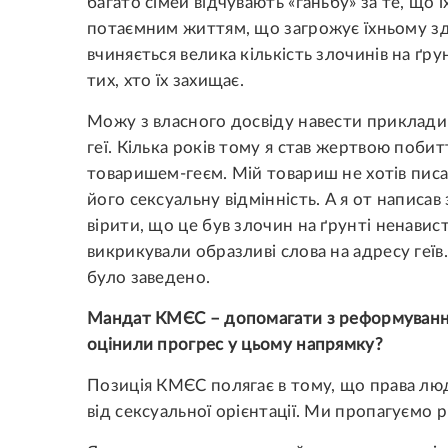
багато сімей відчувають «ганьбу» за те, що ї
потаємним життям, що загрожує їхньому здо
вчиняється велика кількість злочинів на ґрун
тих, хто їх захищає.
Можу з власного досвіду навести приклади 
геї. Кілька років тому я став жертвою побит
товаришем-геєм. Мій товариш не хотів писат
його сексуальну відмінність. А я от написав
вірити, що це був злочин на ґрунті ненависті
викрикували образливі слова на адресу геїв
було заведено.
Мандат КМЄС – допомагати з реформуванням
оцінили прогрес у цьому напрямку?
Позиція КМЄС полягає в тому, що права лю
від сексуальної орієнтації. Ми пропагуємо р