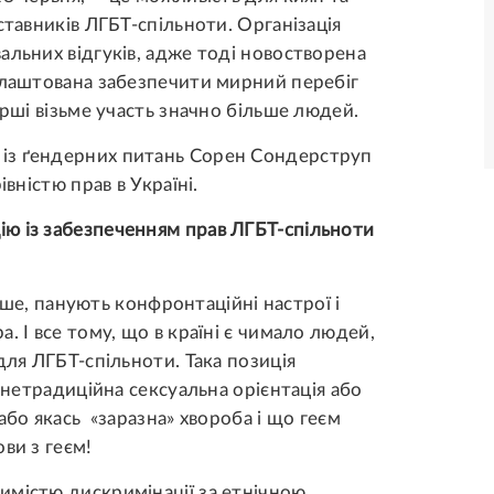
ставників ЛГБТ-спільноти. Організація
альних відгуків, адже тоді новостворена
алаштована забезпечити мирний перебіг
арші візьме участь значно більше людей.
із ґендерних питань Сорен Сондерструп
вністю прав в Україні.
ю із забезпеченням прав ЛГБТ-спільноти
ніше, панують конфронтаційні настрої і
. І все тому, що в країні є чимало людей,
для ЛГБТ-спільноти. Така позиція
о нетрадиційна сексуальна орієнтація або
або якась «заразна» хвороба і що геєм
ви з геєм!
имістю дискримінації за етнічною