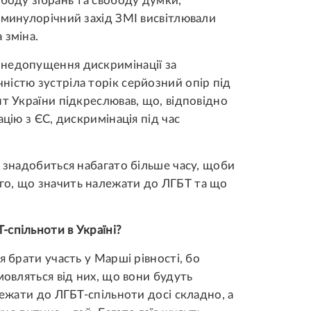
ободу зібрань та свободу думки,
 минулорічний захід ЗМІ висвітлювали
 зміна.
 недопущення дискримінації за
істю зустріла торік серйозний опір під
нт України підкреслював, що, відповідно
цію з ЄС, дискримінація під час
, знадобиться набагато більше часу, щоби
го, що значить належати до ЛГБТ та що
спільноти в Україні?
я брати участь у Марші рівності, бо
мовляться від них, що вони будуть
лежати до ЛГБТ-спільноти досі складно, а