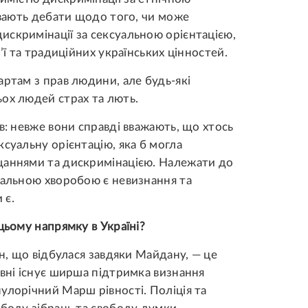
ривають дебати щодо того, чи може
скримінації за сексуальною орієнтацією,
’ї та традиційних українських цінностей.
артам з прав людини, але будь-які
ох людей страх та лють.
в: невже вони справді вважають, що хтось
суальну орієнтацію, яка б могла
щаннями та дискримінацією. Належати до
іальною хворобою є невизнання та
 є.
цьому напрямку в Україні?
ін, що відбулася завдяки Майдану, — це
івні існує ширша підтримка визнання
улорічний Марш рівності. Поліція та