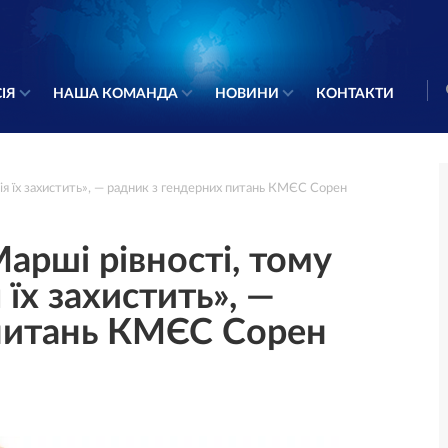
ІЯ
НАША КОМАНДА
НОВИНИ
КОНТАКТИ
ія їх захистить», — радник з гендерних питань КМЄС Сорен
арші рівності, тому
 їх захистить», —
 питань КМЄС Сорен