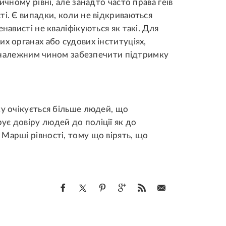
ичному рівні, але занадто часто права геїв
ті. Є випадки, коли не відкриваються
нависті не кваліфікуються як такі. Для
х органах або судових інституціях,
зі належним чином забезпечити підтримку
ку очікується більше людей, що
є довіру людей до поліції як до
Марші рівності, тому що вірять, що