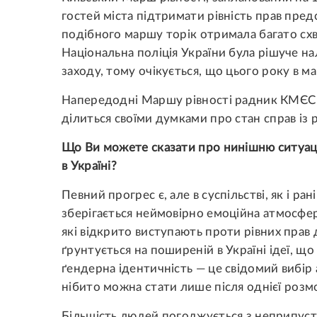
гостей міста підтримати рівність прав пред
подібного маршу торік отримала багато схв
Національна поліція України була рішуче н
заходу, тому очікується, що цього року в м
Напередодні Маршу рівності радник КМЄС 
ділиться своїми думками про стан справ із рі
Що Ви можете сказати про нинішню ситуаці
в Україні?
Певний прогрес є, але в суспільстві, як і ра
зберігається неймовірно емоційна атмосфера
які відкрито виступають проти рівних прав 
ґрунтується на поширеній в Україні ідеї, щ
ґендерна ідентичність — це свідомий вибір 
нібито можна стати лише після однієї розмо
Більшість людей погоджується з неприпуст