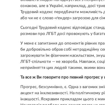
ознакою, але в Україні, наприклад, досі т
Трудовий кодекс передбачати можливість ди
або чи не є слово «ґендер» загрозою для сім
Сьогодні Трудовий кодекс відповідає станд
розмови про ЛГБТ досі провокують у багать
У мене є запитання до опонентів рівних пра
би добровільно обрав собі нетрадиційну сек
загрожувати їм фізичним насильством, зну
ЛГБТ-спільноти — не хвороба. Навпаки, соц
неприйняття цих людей такими, якими вони
Та все ж Ви говорите про певний прогрес у 
Прогрес, безсумнівно, є. Одна з вагомих зм
акцент на інклюзивності. На політичному р
інакшості. Яскравим прикладом цього є мин