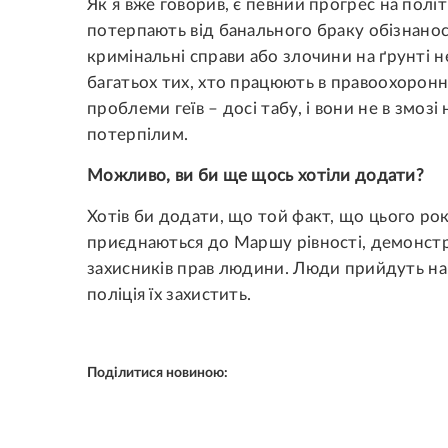
Як я вже говорив, є певний прогрес на політ
потерпають від банального браку обізнанос
кримінальні справи або злочини на ґрунті не
багатьох тих, хто працюють в правоохоронни
проблеми геїв – досі табу, і вони не в змо
потерпілим.
Можливо, ви би ще щось хотіли додати?
Хотів би додати, що той факт, що цього ро
приєднаються до Маршу рівності, демонстру
захисників прав людини. Люди прийдуть на 
поліція їх захистить.
Поділитися новиною: