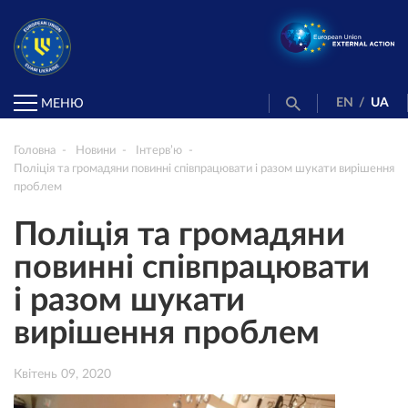
EN
/
UA
МЕНЮ
Головна
Новини
Інтерв’ю
Поліція та громадяни повинні співпрацювати і разом шукати вирішення
проблем
Поліція та громадяни
повинні співпрацювати
і разом шукати
вирішення проблем
Квітень 09, 2020