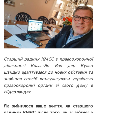
Старший радник КМЄС з правоохоронної
діяльності Клаас-Ян Ван дер Вульп
швидко адаптувався до нових обставин та
знайшов спосіб консультувати українські
правоохоронні органи зі свого дому в
Нідерландах.
Як змінилося ваше життя, як старшого
радника КМЄС після того, як, у зв’язку з