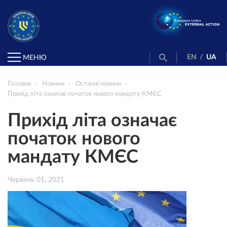
EN
/
UA
МЕНЮ
Головна
Новини
Останні новини
Прихід літа означає початок нового мандату КМЄС
Прихід літа означає
початок нового
мандату КМЄС
Червень 01, 2021