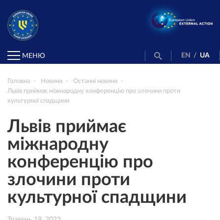
EN
/
UA
МЕНЮ
Головна
Новини
Останні новини
Львів приймає міжнародну конференцію про злочини проти
культурної спадщини
Львів приймає
міжнародну
конференцію про
злочини проти
культурної спадщини
Травень 19, 2023