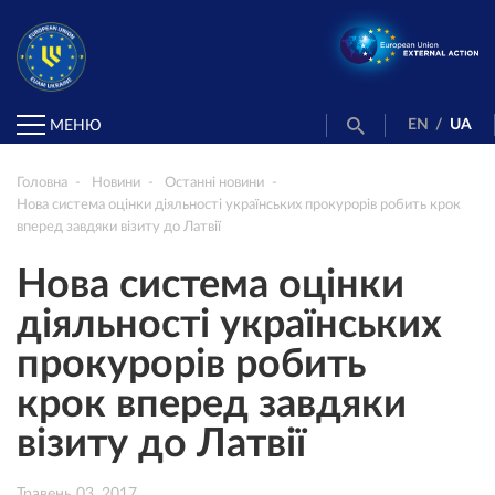
EN
/
UA
МЕНЮ
Головна
Новини
Останні новини
Нова система оцінки діяльності українських прокурорів робить крок
вперед завдяки візиту до Латвії
Нова система оцінки
діяльності українських
прокурорів робить
крок вперед завдяки
візиту до Латвії
Травень 03, 2017