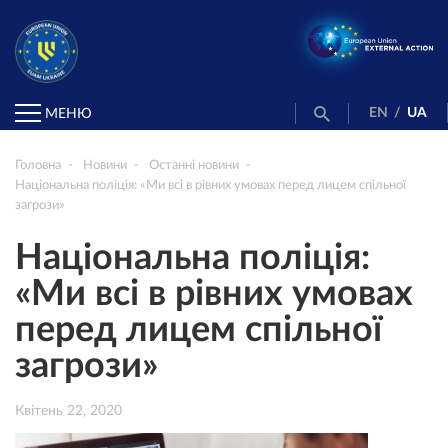
EN
/
UA
МЕНЮ
Головна
Новини
Останні новини
Національна поліція: «Ми всі в рівних умовах перед лицем спільної
загрози»
Національна поліція:
«Ми всі в рівних умовах
перед лицем спільної
загрози»
Квітень 22, 2020