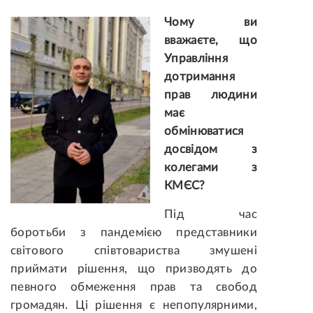
Чому ви
вважаєте, що
Управління
дотримання
прав людини
має
обмінюватися
досвідом з
колегами з
КМЄС?
Під час
боротьби з пандемією представники
світового співтовариства змушені
приймати рішення, що призводять до
певного обмеження прав та свобод
громадян. Ці рішення є непопулярними,