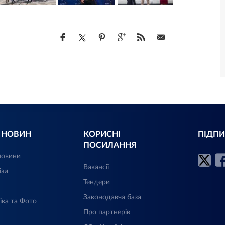
Л НОВИН
КОРИСНІ
ПІДПИ
ПОСИЛАННЯ
новини
Вакансії
ізи
Тендери
Законодавча база
іка та Фото
Про партнерів