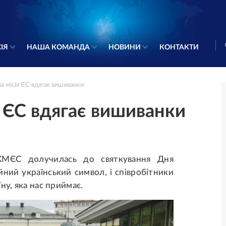
ІЯ
НАША КОМАНДА
НОВИНИ
КОНТАКТИ
а місія ЄС вдягає вишиванки
я ЄС вдягає вишиванки
КМЄС долучилась до святкування Дня
йний український символ, і співробітники
ну, яка нас приймає.