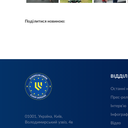
Поділитися новиною:
ВІДДІ
Останні 
Прес-рел
Інтерв’ю
Інфограф
01001, Україна, Київ,
Володимирський узвіз, 4в
Відео