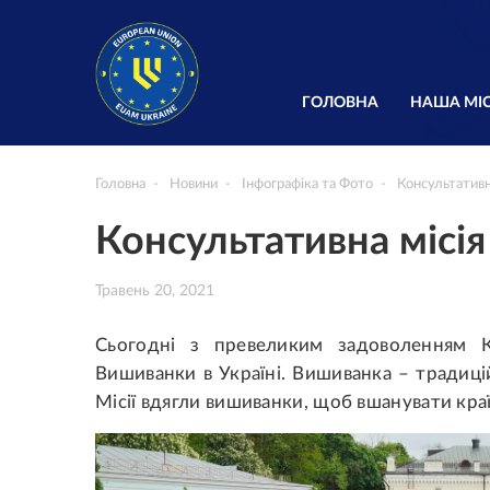
ГОЛОВНА
НАША МІС
Головна
Новини
Інфографіка та Фото
Консультативн
Консультативна місі
Травень 20, 2021
Сьогодні з превеликим задоволенням 
Вишиванки в Україні. Вишиванка – традиці
Місії вдягли вишиванки, щоб вшанувати краї