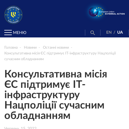
EN
/
UA
МЕНЮ
Головна
Новини
Останні новини
Консультативна місія ЄС підтримує ІТ-інфраструктуру Нацполіції
сучасним обладнанням
Консультативна місія
ЄС підтримує ІТ-
інфраструктуру
Нацполіції сучасним
обладнанням
Червень 15, 2022