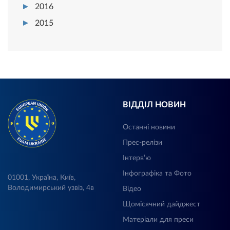
2016
2015
ВІДДІЛ НОВИН
Останні новини
Прес-релізи
Інтерв’ю
Інфографіка та Фото
01001, Україна, Київ,
Володимирський узвіз, 4в
Відео
Щомісячний дайджест
Матеріали для преси