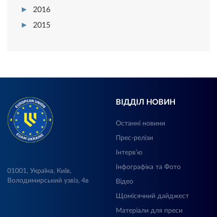
2016
2015
ВІДДІЛ НОВИН
Останні новини
Прес-релізи
Інтерв’ю
Інфографіка та Фото
01001, Україна, Київ,
Володимирський узвіз, 4в
Відео
Щомісячний дайджест
Матеріали для преси