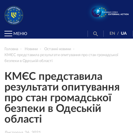
EN
/
UA
МЕНЮ
Головна
Новини
Останні новини
КМЄС представила результати опитування про стан громадської
безпеки в Одеській області
КМЄС представила
результати опитування
про стан громадської
безпеки в Одеській
області
Листопад 26, 2021