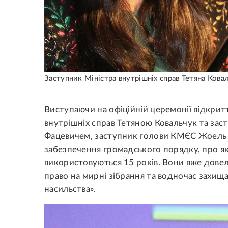
Заступник Міністра внутрішніх справ Тетяна Кова
Виступаючи на офіційній церемонії відкритт
внутрішніх справ Тетяною Ковальчук та за
Фацевичем, заступник голови КМЄС Жоель 
забезпечення громадського порядку, про як
використовуються 15 років. Вони вже дове
право на мирні зібрання та водночас захища
насильства».