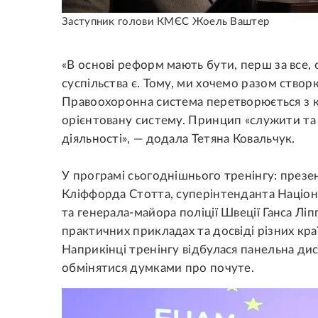
Заступник голови КМЄС Жоель Ваштер
«В основі реформ мають бути, перш за все, о
суспільства є. Тому, ми хочемо разом ство
Правоохоронна система перетворюється з к
орієнтовану систему. Принцип «служити та
діяльності», — додала Тетяна Ковальчук.
У програмі сьогоднішнього тренінгу: презе
Кліффорда Стотта, суперінтенданта Націона
та генерала-майора поліції Швеції Ганса Лі
практичних прикладах та досвіді різних кра
Наприкінці тренінгу відбулася панельна дис
обмінятися думками про почуте.