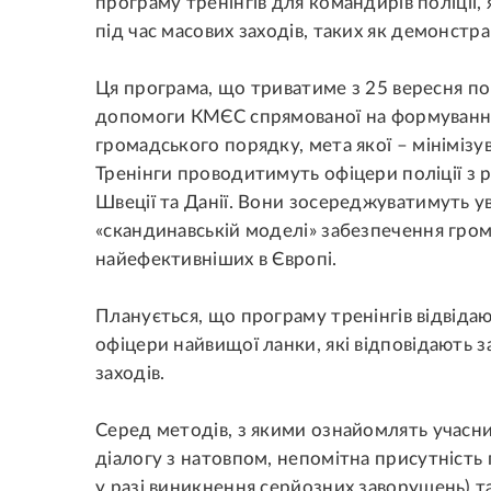
програму тренінгів для командирів поліції,
під час масових заходів, таких як демонстра
Ця програма, що триватиме з 25 вересня по
допомоги КМЄС спрямованої на формування
громадського порядку, мета якої – мініміз
Тренінги проводитимуть офіцери поліції з р
Швеції та Данії. Вони зосереджуватимуть ув
«скандинавській моделі» забезпечення гром
найефективніших в Європі.
Планується, що програму тренінгів відвідаю
офіцери найвищої ланки, які відповідають з
заходів.
Серед методів, з якими ознайомлять учасни
діалогу з натовпом, непомітна присутність 
у разі виникнення серйозних заворушень) та