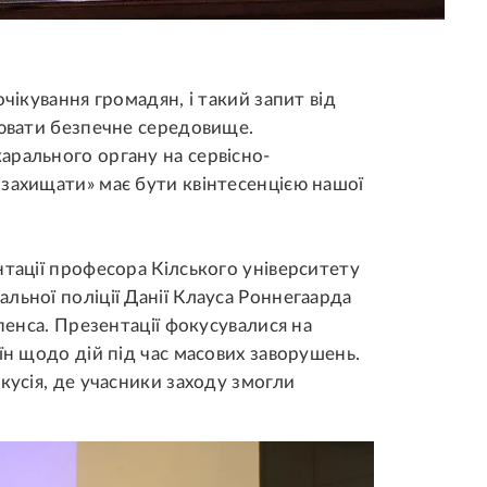
чікування громадян, і такий запит від
рювати безпечне середовище.
арального органу на сервісно-
 захищати» має бути квінтесенцією нашої
нтації професора Кілського університету
льної поліції Данії Клауса Роннегаарда
ппенса. Презентації фокусувалися на
їн щодо дій під час масових заворушень.
кусія, де учасники заходу змогли