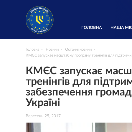
ГОЛОВНА
НАША МІС
Головна
Новини
Останні новини
КМЄС запускає масштабну програму тренінгів для підтримки
КМЄС запускає масш
тренінгів для підтр
забезпечення громад
Україні
Вересень 25, 2017