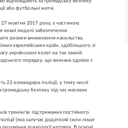
 які відповідають за громадську безпеку
ції або футбольні матчі.
 27 жовтня 2017 року, є частиною
 нової моделі забезпечення
увати ризики виникнення насильства.
ізних європейських країн, здебільшого зі
агу українських колег на так званій
адського порядку, що визнана однією з
ть 22 командири поліції, у тому числі
а громадську безпеку під час масових
ків тренінгів: підтримання постійного
поліції (яка залучає додаткові сили лише
 розуміння психології натовпу. В основі