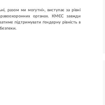
і, разом ми могутні», виступає за рівні
правоохоронних органах. КМЄС завжди
ватиме підтримувати ґендерну рівність в
безпеки.