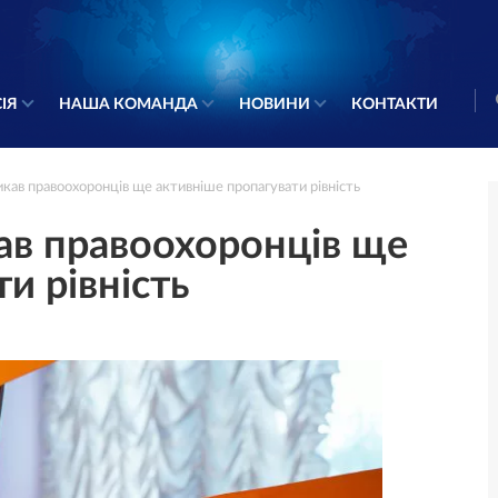
ІЯ
НАША КОМАНДА
НОВИНИ
КОНТАКТИ
ав правоохоронців ще активніше пропагувати рівність
ав правоохоронців ще
и рівність