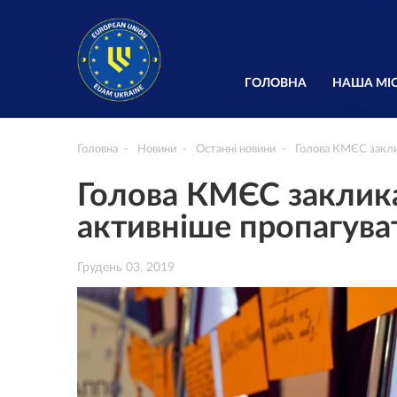
ГОЛОВНА
НАША МІС
Головна
Новини
Останні новини
Голова КМЄС заклик
Голова КМЄС заклик
активніше пропагуват
Грудень 03, 2019