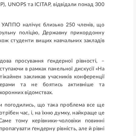
P), UNOPS та ICITAP, відвідали понад 300
і УАППО налічує близько 250 членів, що
трульну поліцію, Державну прикордонну
акож студенти вищих навчальних закладів
дова просування ґендерної рівності, –
ступаючи в рамках панельної дискусії «На
ртікайнен закликав учасників конференції
ідерами та не боятись активніше та
охоронних відомствах.
ри погодились, що така проблема все ще
отрібен час, і, на їхню думку, найкраще це
Саме тому керівники-чоловіки повинні
ропагувати ґендерну рівність, але й рівні