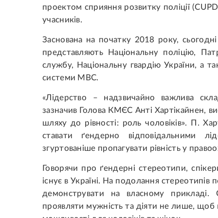
проектом сприяння розвитку поліції (CUPD
учасників.
Заснована на початку 2018 року, сьогодн
представляють Національну поліцію, Па
службу, Національну гвардію України, а т
системи МВС.
«Лідерство – надзвичайно важлива скла
зазначив Голова КМЄС Анті Хартікайнен, ви
шляху до рівності: роль чоловіків». П. Ха
ставати ґендерно відповідальними л
згуртованіше пропагувати рівність у право
Говорячи про ґендерні стереотипи, спіке
існує в Україні. На подолання стереотипів п
демонструвати на власному прикладі. 
проявляти мужність та діяти не лише, щоб п