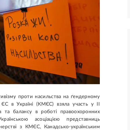
ктивізму проти насильства на ґендерному
ї ЄС в Україні (КМЄС) взяла участь у ІІ
ва та балансу в роботі правоохоронних
Українською асоціацією представниць
нерстві з КМЄС, Канадсько-українським