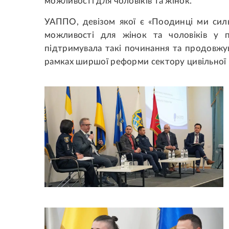
можливості для чоловіків та жінок.
УАППО, девізом якої є «Поодинці ми сильн
можливості для жінок та чоловіків у 
підтримувала такі починання та продовжу
рамках ширшої реформи сектору цивільної 