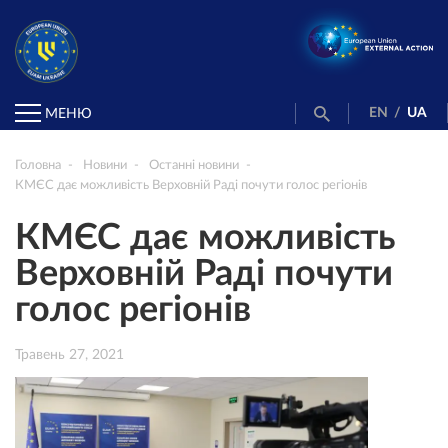
EN
/
UA
МЕНЮ
Головна
Новини
Останні новини
КМЄС дає можливість Верховній Раді почути голос регіонів
КМЄС дає можливість
Верховній Раді почути
голос регіонів
Травень 27, 2021