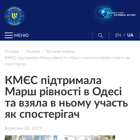
EN
/
UA
МЕНЮ
Головна
Новини
Останні новини
КМЄС підтримала Марш рівності в Одесі та взяла в ньому участь як
спостерігач
КМЄС підтримала
Марш рівності в Одесі
та взяла в ньому участь
як спостерігач
Вересень 02, 2019