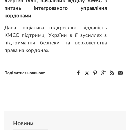
Юерґен
Іллі
ґ
,
начальник
відділу КМЄС з
питань інтегрованого управління
кордонами
.
Дана ініціатива підкреслює відданість
КМЄС підтримці України в її зусиллях з
підтримання безпеки та верховенства
права на кордонах.
Поділитися новиною:
Новини