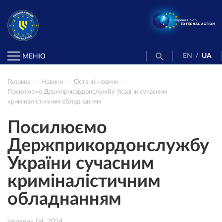
EN
/
UA
МЕНЮ
Головна
Новини
Останні новини
Посилюємо Держприкордонслужбу України сучасним
криміналістичним обладнанням
Посилюємо
Держприкордонслужбу
України сучасним
криміналістичним
обладнанням
Червень 04, 2024