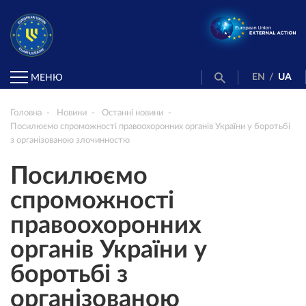
EN
/
UA
МЕНЮ
Головна
Новини
Останні новини
Посилюємо спроможності правоохоронних органів України у боротьбі
з організованою злочинностю
Посилюємо
спроможності
правоохоронних
органів України у
боротьбі з
організованою