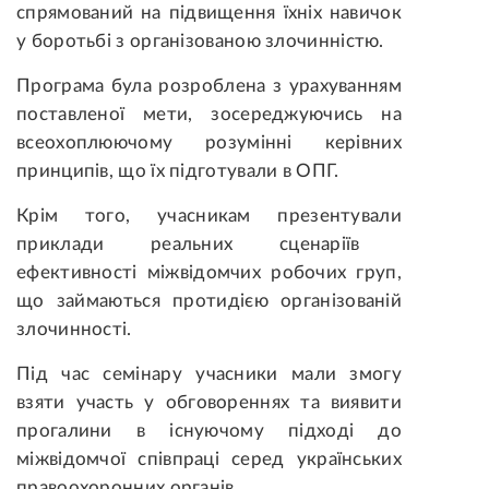
спрямований на підвищення їхніх
навичок
у боротьбі з організованою злочинністю.
Програма була розроблена
з урахуванням
поставленої мети
, зосереджуючись на
всеохоплюючому
розумінні керівних
принципів,
що їх підготували в
ОПГ
.
Крім того, учасникам
презентували
приклади реальних сценаріїв
ефективн
ості
міжвідомчих робочих груп,
що
займаються протидією організованій
злочинності.
Під час семінару учасники мали змогу
взяти участь у
обговореннях
та виявити
прогалини в існуючому підході до
міжвідомчої співпраці
серед
українських
правоохоронних органів
.