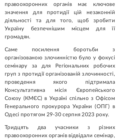
правоохоронних органів має ключове
значення для протидії цій незаконній
діяльності та для того, щоб зробити
Україну безпечнішим місцем для її
громадян.
Саме п
осилення боротьби з
організованою злочинністю
було у фокусі
семінару за для
Регіональн
их
робочих
груп
з
протидії
організован
ій
злочинн
ості
,
проведення якого підтримала
Консультативн
а
місі
я
Європейського
Союзу (КМЄС) в Україні спільно з Офісом
Генерального прокурора України (ОПГ) в
Одесі
протягом
29-30 серпня 2023 року.
Тридцять два учасники з різних
правоохоронних органів відвідали семінар,