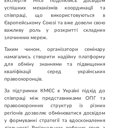
Експерти Місії поділились досвідом
успішн
их
механізм
ів
координації та
співпраці, що використовуються в
Європейському Союзі
та вже
довели свою
важливу роль у
розкритті
складних
злочинних мереж.
Таким чином, організатори семінару
намагались
створити надійну платформу
для обміну знаннями та підвищення
кваліфікації серед українських
правоохоронців
.
За підтримки
КМЄС в Україні
підхід до
співпраці між
представниками ОПГ та
правоохоронних структур
і
з різних
регіонів дозволяє обмінюватися досвідом
у формуванні стратегії та вдосконалення
діяльності
Регіональн
их
робочих груп
з