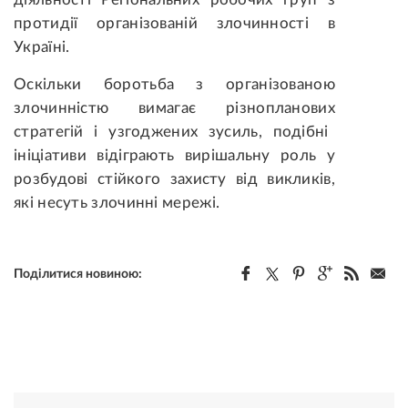
протидії
організован
ій
злочинн
ості
в
Україні.
Оскільки боротьба з організованою
злочинністю вимагає
різнопланових
стратегій і узгоджених зусиль, подібні
ініціативи відіграють вирішальну роль у
розбудові
стійкого захисту від викликів,
які несуть
злочинн
і
мереж
і
.
Поділитися новиною: