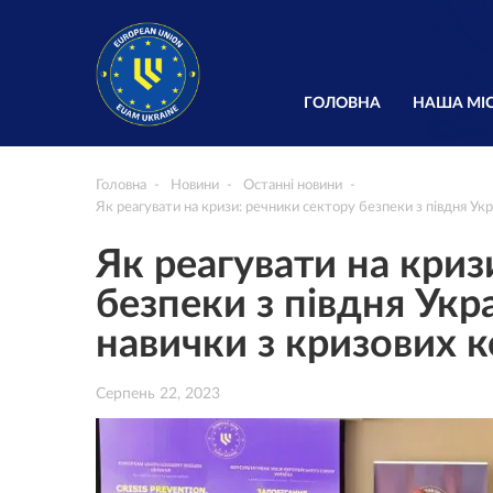
ГОЛОВНА
НАША МІС
Головна
Новини
Останні новини
Як реагувати на кризи: речники сектору безпеки з півдня Ук
Як реагувати на криз
безпеки з півдня Ук
навички з кризових 
Серпень 22, 2023