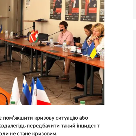
є пом’якшити кризову ситуацію або
 заздалегідь передбачити такий інцидент
коли не стане кризовим.