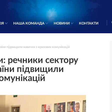
ІЯ
НАША КОМАНДА
НОВИНИ
КОНТАКТИ
раїни підвищили навички з кризових комунікацій
и: речники сектору
раїни підвищили
комунікацій