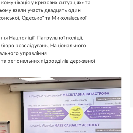
 комунікація у кризових ситуаціях» та
ньому взяли участь двадцять один
онської, Одеської та Миколаївської
ня Нацполіції, Патрульної поліції,
 бюро розслідувань, Національного
ального управління
а регіональних підрозділів державної