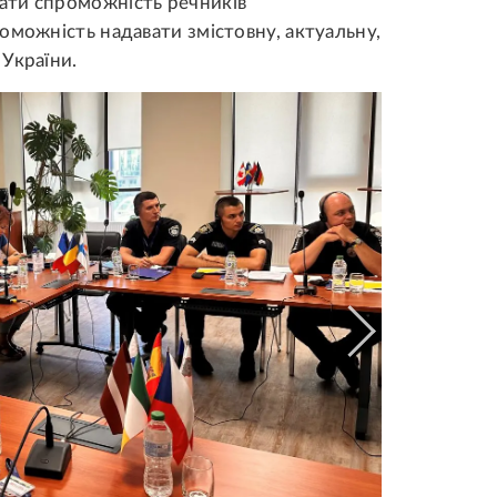
ати спроможність речників
оможність надавати змістовну, актуальну,
України.