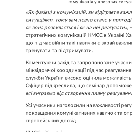
комунікація у кризових ситуац
«Як фахівці з комунікацій, ви відіграєте ва
ситуаціями, тому вам певно стане у пригоді
як вона розвивається і як на неї реагувати»
, 
стратегічних комунікацій КМЄС в Україні Х
що під час війни такі навички є вкрай важли
тренувати та підтримувати.
Коментуючи захід та запропоноване учасни
міжвідомчої координації під час реагуванн
служби України високо оцінила можливість 
Офіцер підкреслила, що семінар допоможе 
всі виграємо від створення плану реагуванн
Усі учасники наголосили на важливості рег
покращення комунікативних навичок та от
європейський досвід.