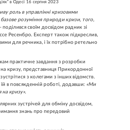
іях” в Одесі 16 серпня 2023
жливу роль в управлінні кризовими
 базове розуміння природи кризи, того,
— поділився своїм досвідом радник зі
ассе Ресенбро. Експерт також підкреслив,
вими для речника, і їх потрібно ретельно
кам практичне завдання з розробки
я на кризу, представниця Прикордонної
зустрітися з колегами з інших відомств.
їй в повсякденній роботі, додавши:
«Ми
я на кризу»
.
улярних зустрічей для обміну досвідом,
римання знань про передовий