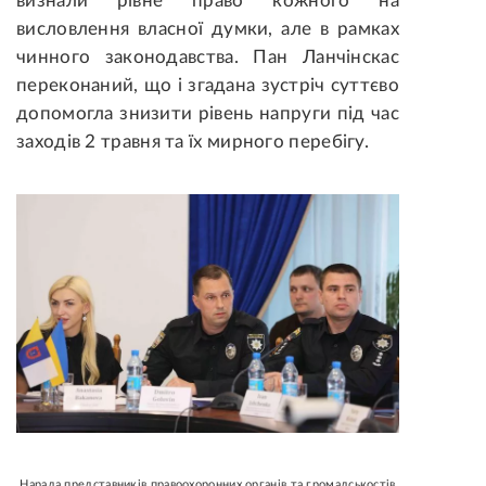
визнали рівне право кожного на
висловлення власної думки, але в рамках
чинного законодавства. Пан Ланчінскас
переконаний, що і згадана зустріч суттєво
допомогла знизити рівень напруги під час
заходів 2 травня та їх мирного перебігу.
Нарада представників правоохоронних органів та громадськостів