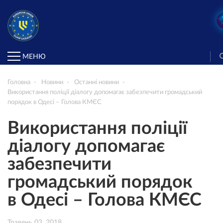
МЕНЮ
Головна
Новини
Останні новини
Використання поліції діалогу допомагає забезпечити громадський
порядок в Одесі – Голова КМЄС
Використання поліції
діалогу допомагає
забезпечити
громадський порядок
в Одесі – Голова КМЄС
Травень 03, 2018