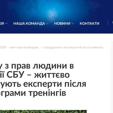
ІЯ
НАША КОМАНДА
НОВИНИ
КОНТАКТИ
 СБУ – життєво необхідне, – стверджують експерти після останнього
 з прав людини в
ії СБУ – життєво
ують експерти після
грами тренінгів