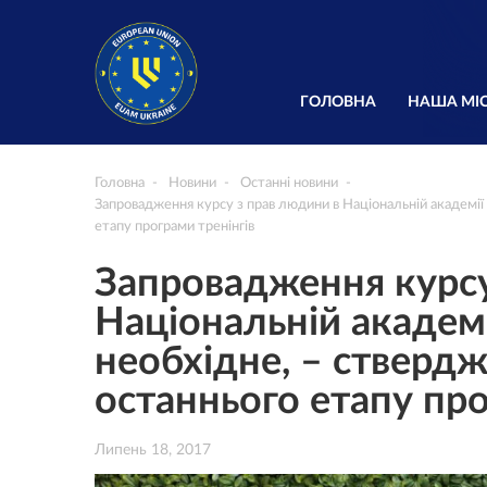
ГОЛОВНА
НАША МІС
Головна
Новини
Останні новини
Запровадження курсу з прав людини в Національній академії
етапу програми тренінгів
Запровадження курсу
Національній академ
необхідне, – ствердж
останнього етапу про
Липень 18, 2017