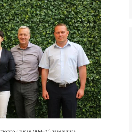
йського Союзу (КМЄС) завершила