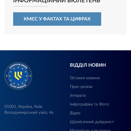
ІНФОРМАЦІЙНИЙ БЮЛЕТЕНЬ
КМЄС У ФАКТАХ ТА ЦИФРАХ
ВІДДІЛ НОВИН
Останні новини
Прес-релізи
Інтерв’ю
Інфографіка та Фото
01001, Україна, Київ,
Володимирський узвіз, 4в
Відео
Щомісячний дайджест
Матеріали для преси