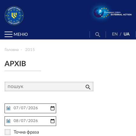
EN
/
UA
МЕНЮ
Головна
2015
АРХІВ
Точна фраза