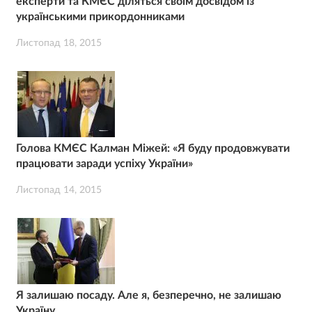
експерти та КМЄС діляться своїм досвідом із
українськими прикордонниками
Листопад 18, 2015
Голова КМЄС Калман Міжей: «Я буду продовжувати
працювати заради успіху України»
Листопад 14, 2015
Я залишаю посаду. Але я, безперечно, не залишаю
Україну