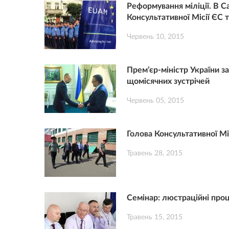
Реформування міліції. В С
Консультативної Місії ЄС 
Червень 10, 2015
Прем’єр-міністр України з
щомісячних зустрічей
Червень 05, 2015
Голова Консультативної Міс
Травень 28, 2015
Cемінар: люстраційні про
Травень 15, 2015