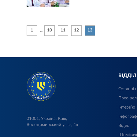
1
…
10
11
12
13
ВІДДІ
Останні 
Прес-рел
Інтерв’ю
Інфограф
01001, Україна, Київ,
Володимирський узвіз, 4в
Відео
Щомісяч