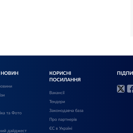
Л НОВИН
КОРИСНІ
ПІДПИ
ПОСИЛАННЯ
новини
Вакансії
ізи
Тендери
Законодавча база
іка та Фото
Про партнерів
ЄС в Україні
ний дайджест