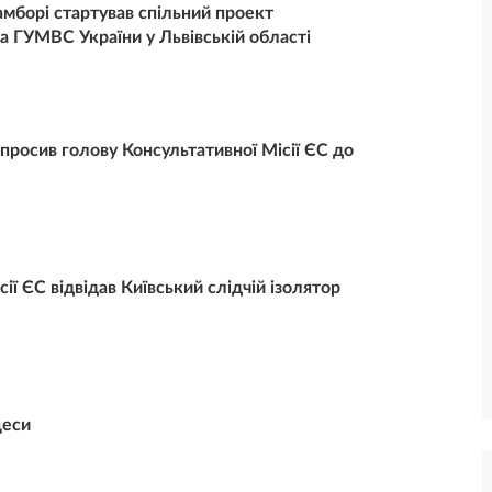
амборі стартував спільний проект
та ГУМВС України у Львівській області
апросив голову Консультативної Місії ЄС до
ії ЄС відвідав Київський слідчій ізолятор
цеси