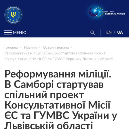
EN
/
UA
МЕНЮ
Головна
Новини
Останні новини
Реформування міліції. В Самборі стартував спільний проект
Консультативної Місії ЄС та ГУМВС України у Львівській області
Реформування міліції.
В Самборі стартував
спільний проект
Консультативної Місії
ЄС та ГУМВС України у
Львівській області