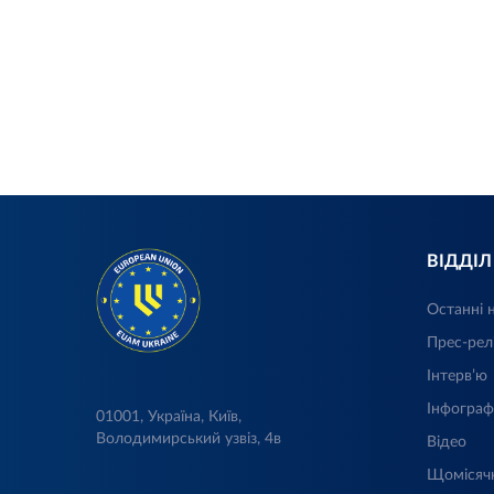
ВІДДІ
Останні 
Прес-рел
Інтерв’ю
Інфограф
01001, Україна, Київ,
Володимирський узвіз, 4в
Відео
Щомісяч