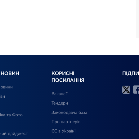
Л НОВИН
КОРИСНІ
ПІДПИ
ПОСИЛАННЯ
новини
Вакансії
ізи
Тендери
Законодавча база
іка та Фото
Про партнерів
ЄС в Україні
ний дайджест