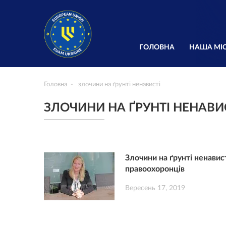
ГОЛОВНА
НАША МІС
Головна
злочини на ґрунті ненависті
ЗЛОЧИНИ НА ҐРУНТІ НЕНАВИ
Злочини на ґрунті ненавис
правоохоронців
Вересень 17, 2019