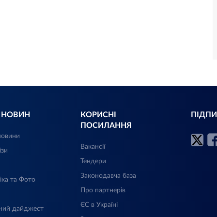
Л НОВИН
КОРИСНІ
ПІДПИ
ПОСИЛАННЯ
новини
Вакансії
ізи
Тендери
Законодавча база
іка та Фото
Про партнерів
ЄС в Україні
ний дайджест