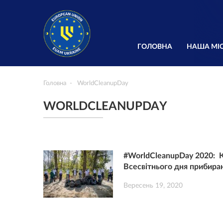
ГОЛОВНА
НАША МІС
Головна
WorldCleanupDay
WORLDCLEANUPDAY
#WorldCleanupDay 2020: К
Всесвітнього дня прибира
Вересень 19, 2020