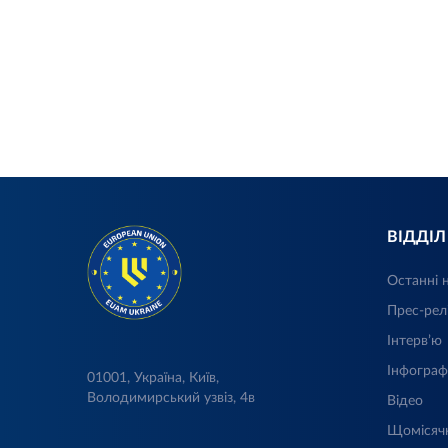
ВІДДІ
Останні 
Прес-рел
Інтерв’ю
Інфограф
01001, Україна, Київ,
Володимирський узвіз, 4в
Відео
Щомісяч