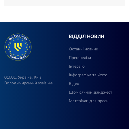
ВІДДІЛ НОВИН
Останні новини
Прес-релізи
Інтерв’ю
Інфографіка та Фото
01001, Україна, Київ,
Володимирський узвіз, 4в
Відео
Щомісячний дайджест
Матеріали для преси