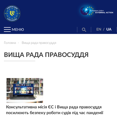
EN
/
UA
МЕНЮ
Головна
Вища рада правосуддя
ВИЩА РАДА ПРАВОСУДДЯ
Консультативна місія ЄС і Вища рада правосуддя
посилюють безпеку роботи судів під час пандемії