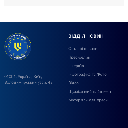
ВІДДІЛ НОВИН
Останні новини
Прес-релізи
Інтерв’ю
Інфографіка та Фото
01001, Україна, Київ,
Володимирський узвіз, 4в
Відео
Щомісячний дайджест
Матеріали для преси