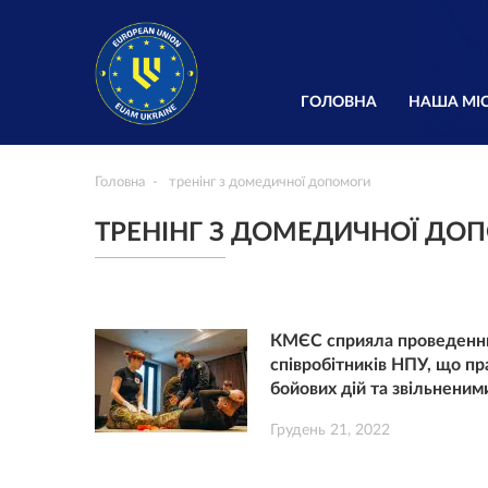
ГОЛОВНА
НАША МІС
Головна
тренінг з домедичної допомоги
ТРЕНІНГ З ДОМЕДИЧНОЇ ДО
КМЄС сприяла проведенню
співробітників НПУ, що пр
бойових дій та звільненим
Грудень 21, 2022