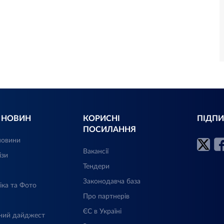
Л НОВИН
КОРИСНІ
ПІДПИ
ПОСИЛАННЯ
новини
Вакансії
ізи
Тендери
Законодавча база
іка та Фото
Про партнерів
ЄС в Україні
ний дайджест