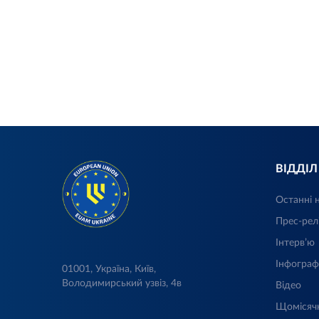
ВІДДІ
Останні 
Прес-рел
Інтерв’ю
Інфограф
01001, Україна, Київ,
Володимирський узвіз, 4в
Відео
Щомісяч