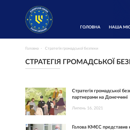
ГОЛОВНА
НАША МІС
Головна
Стратегія громадської безпеки
СТРАТЕГІЯ ГРОМАДСЬКОЇ БЕ
Стратегія громадської без
партнерами на Донеччині
Липень 16, 2021
Голова КМЄС представив н