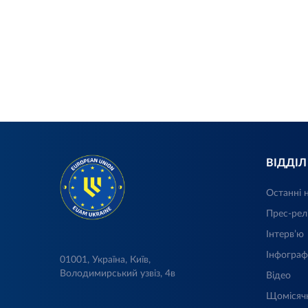
ВІДДІ
Останні 
Прес-рел
Інтерв’ю
Інфограф
01001, Україна, Київ,
Володимирський узвіз, 4в
Відео
Щомісяч