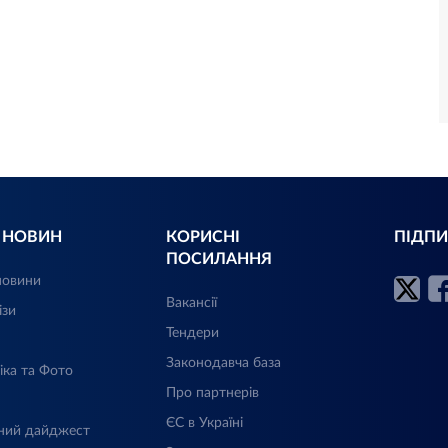
Л НОВИН
КОРИСНІ
ПІДПИ
ПОСИЛАННЯ
новини
Вакансії
ізи
Тендери
Законодавча база
іка та Фото
Про партнерів
ЄС в Україні
ний дайджест