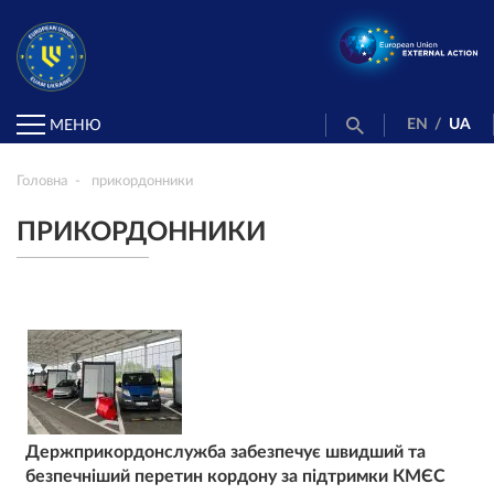
EN
/
UA
МЕНЮ
Головна
прикордонники
ПРИКОРДОННИКИ
Держприкордонслужба забезпечує швидший та
безпечніший перетин кордону за підтримки КМЄС