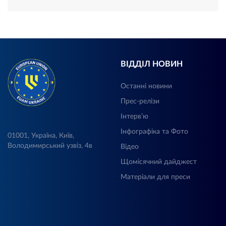
ВІДДІЛ НОВИН
Останні новини
Прес-релізи
Інтерв’ю
Інфографіка та Фото
01001, Україна, Київ,
Володимирський узвіз, 4в
Відео
Щомісячний дайджест
Матеріали для преси