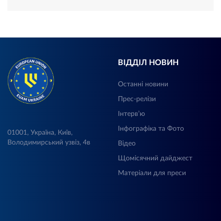
ВІДДІЛ НОВИН
Останні новини
Прес-релізи
Інтерв’ю
Інфографіка та Фото
01001, Україна, Київ,
Володимирський узвіз, 4в
Відео
Щомісячний дайджест
Матеріали для преси