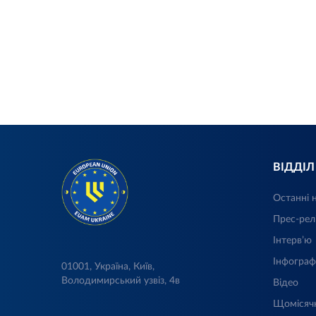
ВІДДІ
Останні 
Прес-рел
Інтерв’ю
Інфограф
01001, Україна, Київ,
Володимирський узвіз, 4в
Відео
Щомісяч