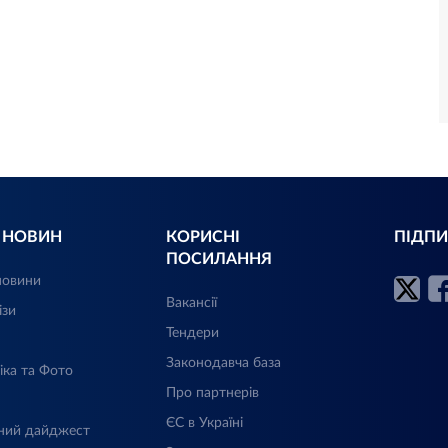
Л НОВИН
КОРИСНІ
ПІДПИ
ПОСИЛАННЯ
новини
Вакансії
ізи
Тендери
Законодавча база
іка та Фото
Про партнерів
ЄС в Україні
ний дайджест