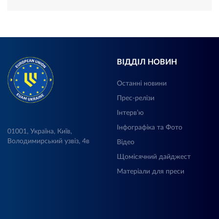
ВІДДІЛ НОВИН
Останні новини
Прес-релізи
Інтерв’ю
Інфографіка та Фото
01001, Україна, Київ,
Володимирський узвіз, 4в
Відео
Щомісячний дайджест
Матеріали для преси