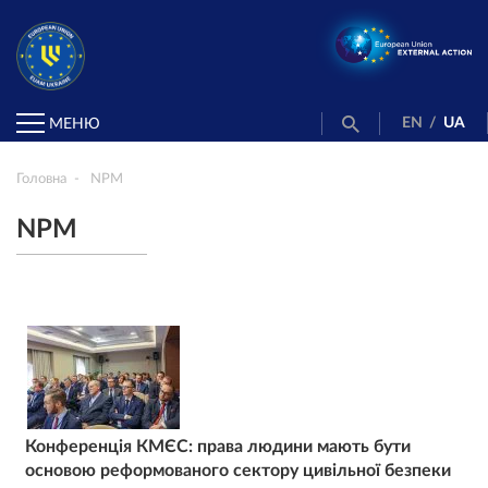
EN
/
UA
МЕНЮ
Головна
NPM
NPM
Конференція КМЄС: права людини мають бути
основою реформованого сектору цивільної безпеки