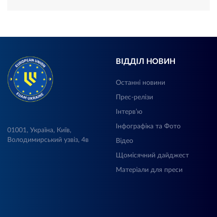
ВІДДІЛ НОВИН
Останні новини
Прес-релізи
Інтерв’ю
Інфографіка та Фото
01001, Україна, Київ,
Володимирський узвіз, 4в
Відео
Щомісячний дайджест
Матеріали для преси