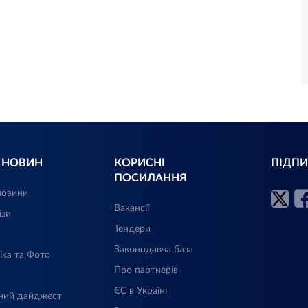
Л НОВИН
КОРИСНІ
ПІДПИ
ПОСИЛАННЯ
новини
Вакансії
ізи
Тендери
Законодавча база
іка та Фото
Про партнерів
ЄС в Україні
ний дайджест