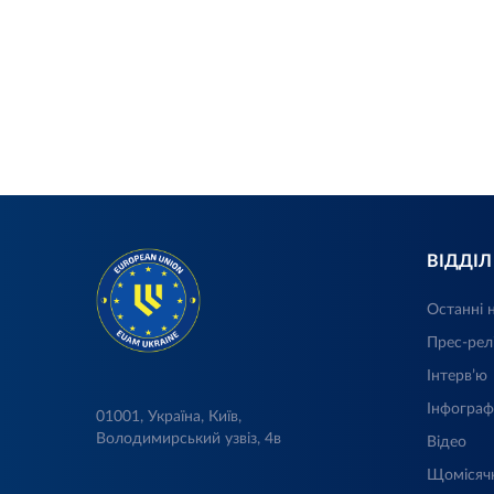
ВІДДІ
Останні 
Прес-рел
Інтерв’ю
Інфограф
01001, Україна, Київ,
Володимирський узвіз, 4в
Відео
Щомісяч