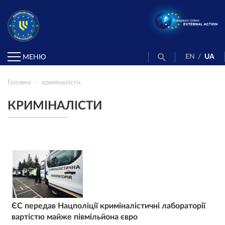
EN
/
UA
МЕНЮ
Головна
криміналісти
КРИМІНАЛІСТИ
ЄС передав Нацполіції криміналістичні лабораторії
вартістю майже півмільйона євро