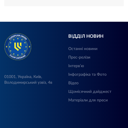
ВІДДІЛ НОВИН
Останні новини
Прес-релізи
Інтерв’ю
Інфографіка та Фото
01001, Україна, Київ,
Володимирський узвіз, 4в
Відео
Щомісячний дайджест
Матеріали для преси