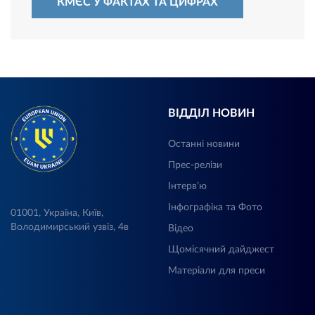
КМЄС У ФАКТАХ ТА ЦИФРАХ
ВІДДІЛ НОВИН
Останні новини
Прес-релізи
Інтерв’ю
Інфографіка та Фото
01001, Україна, Київ,
Володимирський узвіз, 4в
Відео
Щомісячний дайджест
Матеріали для преси