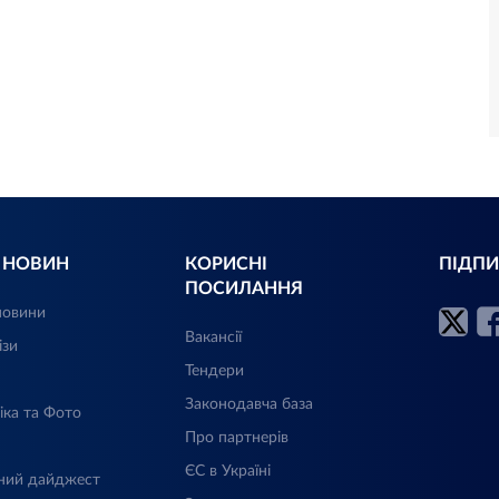
Л НОВИН
КОРИСНІ
ПІДПИ
ПОСИЛАННЯ
новини
Вакансії
ізи
Тендери
Законодавча база
іка та Фото
Про партнерів
ЄС в Україні
ний дайджест