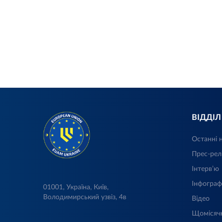
ВІДДІ
Останні 
Прес-рел
Інтерв’ю
Інфограф
01001, Україна, Київ,
Володимирський узвіз, 4в
Відео
Щомісяч