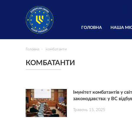
ГОЛОВНА
НАША МІС
Головна
комбатанти
КОМБАТАНТИ
Імунітет комбатантів у св
законодавства: у ВС відбу
Травень 15, 2025