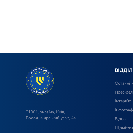
ВІДДІ
Останні 
Прес-рел
Інтерв’ю
Інфограф
01001, Україна, Київ,
Володимирський узвіз, 4в
Відео
Щомісяч