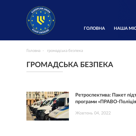
ГОЛОВНА
НАША МІС
Головна
громадська безпека
ГРОМАДСЬКА БЕЗПЕКА
Ретроспектива: Пакет під
програми «ПРАВО-Поліція
Жовтень 04, 2022