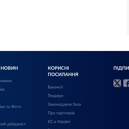
Л НОВИН
КОРИСНІ
ПІДПИ
ПОСИЛАННЯ
новини
Вакансії
ізи
Тендери
Законодавча база
іка та Фото
Про партнерів
ЄС в Україні
ний дайджест