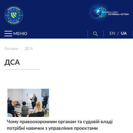
EN
/
UA
МЕНЮ
Головна
ДСА
ДСА
Чому правоохоронним органам та судовій владі
потрібні навички з управління проєктами