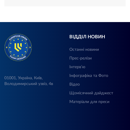
ВІДДІЛ НОВИН
Останні новини
Прес-релізи
Інтерв’ю
Інфографіка та Фото
01001, Україна, Київ,
Володимирський узвіз, 4в
Відео
Щомісячний дайджест
Матеріали для преси