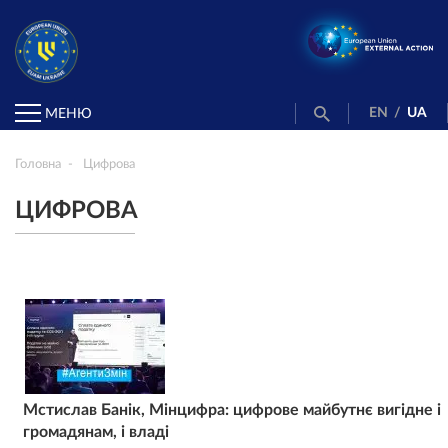
EN
/
UA
МЕНЮ
Головна
Цифрова
ЦИФРОВА
Мстислав Банік, Мінцифра: цифрове майбутнє вигідне і
громадянам, і владі