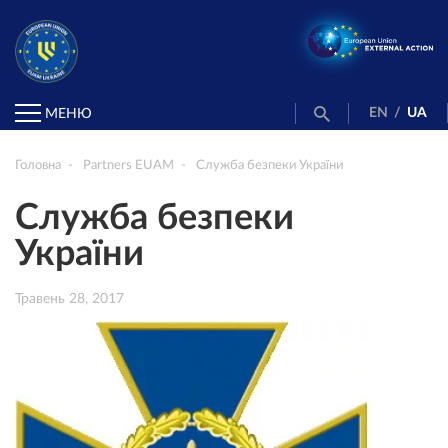
EN
/
UA
МЕНЮ
Головна
Partners EUAM
Служба безпеки України
Служба безпеки
України
Травень 28, 2017