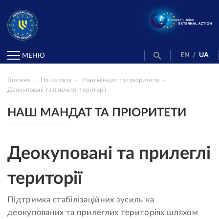
EN
/
UA
МЕНЮ
Головна
Наша місія
Наш мандат та пріоритети
Деокуповані та прилеглі території
НАШ МАНДАТ ТА ПРІОРИТЕТИ
Деокуповані та прилеглі
території
Підтримка стабілізаційних зусиль на
деокупованих та прилеглих територіях шляхом