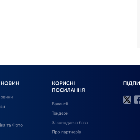
Л НОВИН
КОРИСНІ
ПІДПИ
ПОСИЛАННЯ
новини
Вакансії
ізи
Тендери
Законодавча база
іка та Фото
Про партнерів