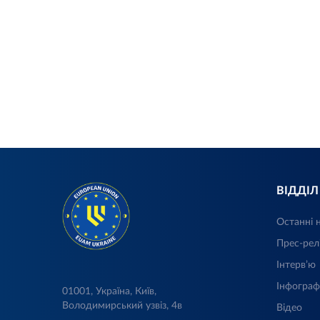
ВІДДІ
Останні 
Прес-рел
Інтерв’ю
Інфограф
01001, Україна, Київ,
Володимирський узвіз, 4в
Відео