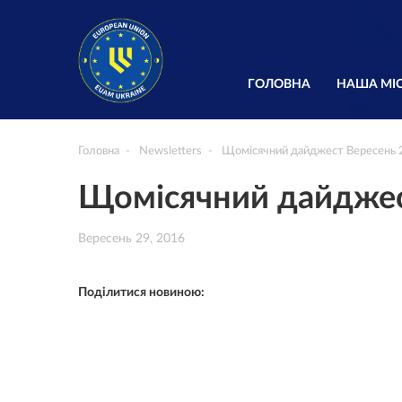
ГОЛОВНА
НАША МІС
Головна
Newsletters
Щомісячний дайджест Вересень
Щомісячний дайджес
Вересень 29, 2016
Поділитися новиною: