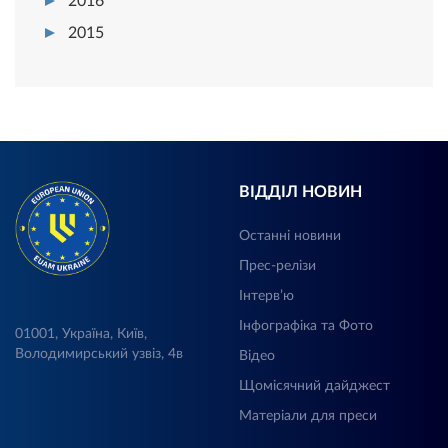
2016
2015
ВІДДІЛ НОВИН
Останні новини
Прес-релізи
Інтерв’ю
Інфографіка та Фото
01001, Україна, Київ,
Володимирський узвіз, 4в
Відео
Щомісячний дайджест
Матеріали для преси